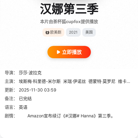
汉娜第三季
本片由茶杯狐cupfox提供播放
欧美剧
2021
美国
立即播放
导演：
莎莎·波拉克
主演：
埃斯梅·科里德-米尔斯
米瑞·伊诺丝
德蒙特·莫罗尼
维卡什·拜
更新：
2025-11-30 03:59
备注：
已完结
语言：
英语
剧情：
Amazon宣布续订《#汉娜# Hanna》第三季。