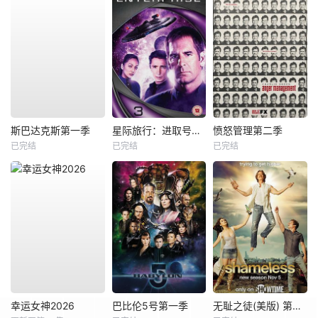
斯巴达克斯第一季
星际旅行：进取号第三季
愤怒管理第二季
已完结
已完结
已完结
幸运女神2026
巴比伦5号第一季
无耻之徒(美版) 第八季