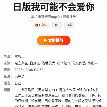
日版我可能不会爱你
本片由茶杯狐cupfox提供播放
日韩剧
2019
日本
立即播放
导演：
熊坂出
主演：
足立梨花
白洲迅
浅香航大
松本妃代
佐久间悠
小出早织
中
更新：
2025-11-30 04:52
备注：
已完结
语言：
日语
剧情：
御手洗阳（足立梨花 饰）是在大公司上班的白领女性，
工作上非常负责任的她深受上司和同事们的信赖，可是，阳
的靠谱却并没有衍生到恋爱领域，阳的每一段恋爱进行的都
不顺利，总是遇到重重的困难。石田莲（白洲迅 饰）是阳的