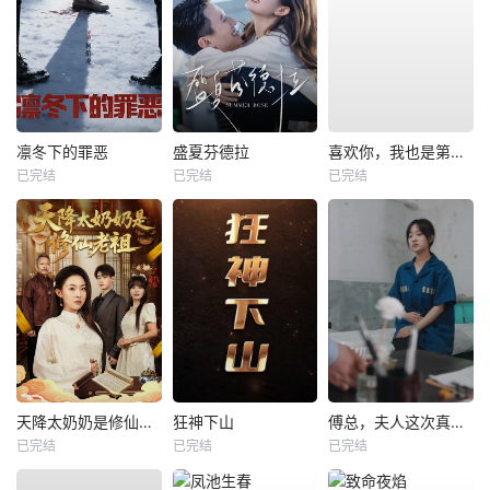
凛冬下的罪恶
盛夏芬德拉
喜欢你，我也是第一部
已完结
已完结
已完结
天降太奶奶是修仙老祖
狂神下山
傅总，夫人这次真的死了
已完结
已完结
已完结