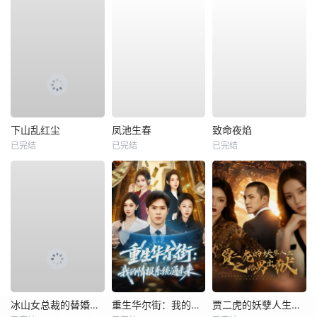
下山乱红尘
凤池生春
致命夜焰
已完结
已完结
已完结
冰山女总裁的替婚兵王
重生华尔街：我的情报系统通未来
贾二虎的妖孽人生之皓男出狱