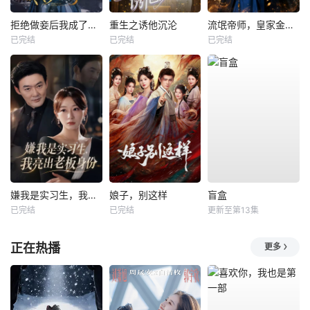
拒绝做妾后我成了太子侧妃
重生之诱他沉沦
流氓帝师，皇家金牌县令
已完结
已完结
已完结
嫌我是实习生，我亮出老板身份
娘子，别这样
盲盒
已完结
已完结
更新至第13集
正在热播
更多