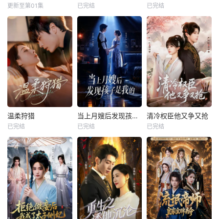
更新至第01集
已完结
已完结
温柔狩猎
当上月嫂后发现孩子是我的
清冷权臣他又争又抢
已完结
已完结
已完结