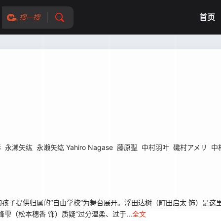
首页
搜一搜
彩
永濑矢纮
永濑矢纮 Yahiro Nagase
藤原聖
中村羽叶
磯村アメリ
中村
孩子提供归属的“自由学校”为舞台展开。浮田达树（町田启太 饰）是这
（松本穗香 饰）质疑“过分温柔、过于...
全文