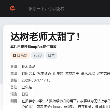
达树老师太甜了！
本片由茶杯狐cupfox提供播放
日韩剧
2026
日本
导演：
铃木勇马
主演：
町田启太
松本穗香
山岸想
本屋碧美
高木波瑠
池村碧
更新：
2026-06-17 17:15
备注：
已完结
语言：
日语
剧情：
在拒学小中学生人数持续攀升的当下，故事以为无法上学的
心的事”，带着孩子们画画、玩游戏、自在相处，被同事青峰雫