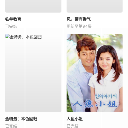
铁拳教育
风，带有香气
已完结
更新至第94集
金特务：本色回归
人鱼小姐
已完结
已完结