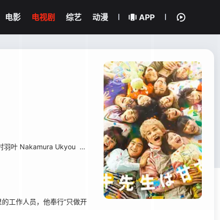
电影
电视剧
综艺
动漫
APP
羽叶 Nakamura Ukyou
惺奏
磯村アメリ Isomura Ameri
花門俐娃
里的工作人员，他奉行“只做开