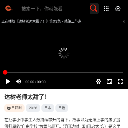
留言求片
正在播放《达树老师太甜了！》第03集 - 线路二节点
提醒
不要轻易相信视频中的任何广告，谨防上当受骗
技巧
如遇视频无法播放或加载速度慢，可尝试切换播放线路
达树老师太甜了！
日韩剧
2026
日本
日语
在拒学小中学生人数持续攀升的当下，故事以为无法上学的孩子提
供归属的“自由学校”为舞台展开。浮田达树（町田启太 饰）是这里