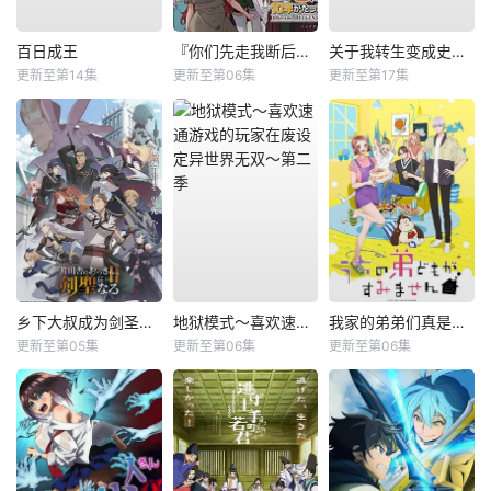
百日成王
『你们先走我断后』，于是10年后我成为了传说
关于我转生变成史莱姆这档事第四季
更新至第14集
更新至第06集
更新至第17集
乡下大叔成为剑圣第二季
地狱模式～喜欢速通游戏的玩家在废设定异世界无双～第二季
我家的弟弟们真是让您费心了
更新至第05集
更新至第06集
更新至第06集