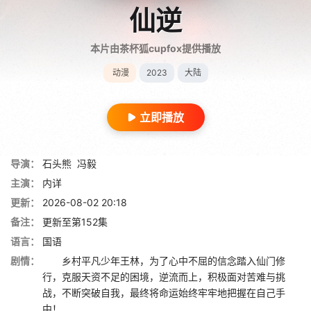
仙逆
本片由茶杯狐cupfox提供播放
动漫
2023
大陆
立即播放
导演：
石头熊
冯毅
主演：
内详
更新：
2026-08-02 20:18
备注：
更新至第152集
语言：
国语
剧情：
乡村平凡少年王林，为了心中不屈的信念踏入仙门修
行，克服天资不足的困境，逆流而上，积极面对苦难与挑
战，不断突破自我，最终将命运始终牢牢地把握在自己手
中！