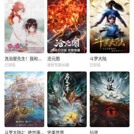
洗浴屋先生！我和那家伙在女浴池！？
沧元图
斗罗大陆
已完结
更新至第89集
已完结
斗罗大陆2：绝世唐门
完美世界
仙逆