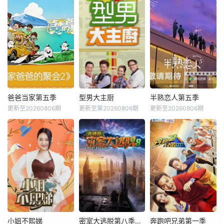
爸爸当家第五季
型男大主厨
半熟恋人第五季
更新至20260806期
更新至第20260806期
更新至20260806期
小姐不熙娣
密室大逃脱第八季大神版
奔跑吧兄弟第一季