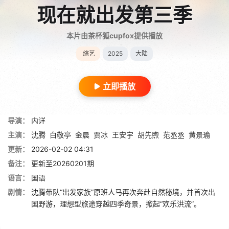
现在就出发第三季
本片由茶杯狐cupfox提供播放
综艺
2025
大陆
立即播放
导演：
内详
主演：
沈腾
白敬亭
金晨
贾冰
王安宇
胡先煦
范丞丞
黄景瑜
更新：
2026-02-02 04:31
备注：
更新至20260201期
语言：
国语
剧情：
沈腾带队“出发家族”原班人马再次奔赴自然秘境，并首次出
国野游，理想型旅途穿越四季奇景，掀起“欢乐洪流”。