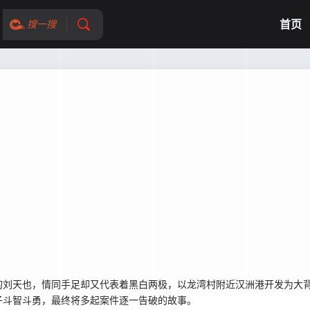
首页
搜一搜
刘天也，情同手足却又代表着黑白两极，以龙湾村附近汉洲港开发为大背
子斗智斗勇，最终将多起案件逐一告破的故事。