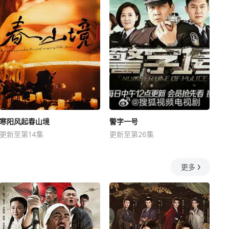
寒阳风起春山境
警字一号
更新至第14集
更新至第26集
更多