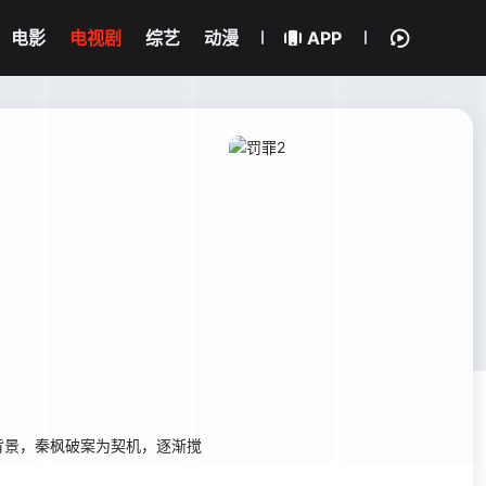
电影
电视剧
综艺
动漫
APP
景，秦枫破案为契机，逐渐搅