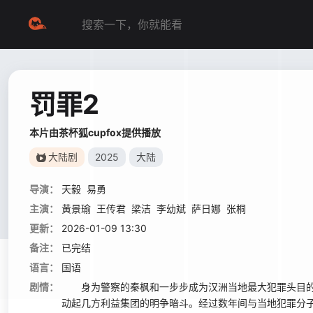
罚罪2
本片由茶杯狐cupfox提供播放
大陆剧
2025
大陆
导演：
天毅
易勇
主演：
黄景瑜
王传君
梁洁
李幼斌
萨日娜
张桐
更新：
2026-01-09 13:30
备注：
已完结
语言：
国语
剧情：
身为警察的秦枫和一步步成为汉洲当地最大犯罪头目的
动起几方利益集团的明争暗斗。经过数年间与当地犯罪分