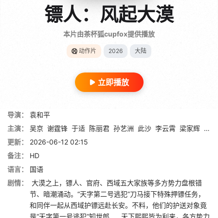
镖人：风起大漠
本片由茶杯狐cupfox提供播放
动作片
2026
大陆
立即播放
导演：
袁和平
主演：
吴京
谢霆锋
于适
陈丽君
孙艺洲
此沙
李云霄
梁家辉
张晋
更新：
2026-06-12 02:15
备注：
HD
语言：
国语
剧情：
大漠之上，镖人、官府、西域五大家族等多方势力盘根错
节、暗潮涌动。“天字第二号逃犯”刀马接下特殊押镖任务，
和同伴一起从西域护镖远赴长安。不料，他们的护送对象竟
是“天字第一号逃犯”知世郎……天下熙熙皆为利来，各方势力