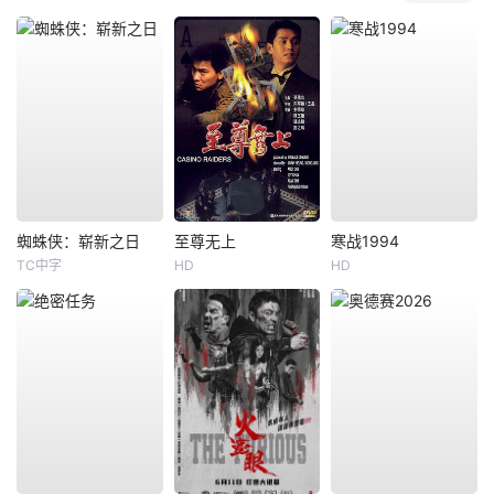
蜘蛛侠：崭新之日
至尊无上
寒战1994
TC中字
HD
HD