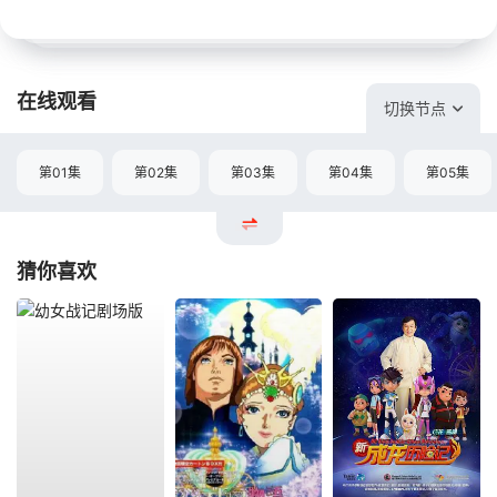
在线观看
切换节点
第01集
第02集
第03集
第04集
第05集
猜你喜欢