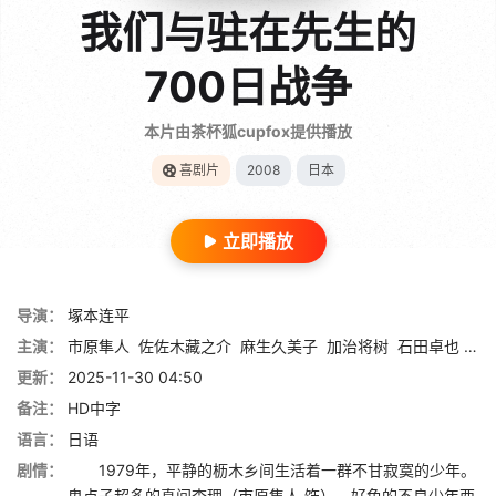
我们与驻在先生的
700日战争
本片由茶杯狐cupfox提供播放
喜剧片
2008
日本
立即播放
导演：
塚本连平
主演：
市原隼人
佐佐木藏之介
麻生久美子
加治将树
石田卓也
竹
更新：
2025-11-30 04:50
备注：
HD中字
语言：
日语
剧情：
1979年，平静的枥木乡间生活着一群不甘寂寞的少年。
鬼点子超多的真间查理（市原隼人 饰）、好色的不良少年西