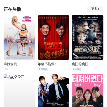
正在热播
更多
麻辣宝贝
年会不能停！
疯狂的疯狂
HD
HD国语
HD国语