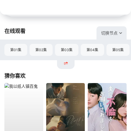
在线观看
切换节点
第01集
第02集
第03集
第04集
第05集
猜你喜欢