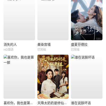
消失的人
墨染宫墙
盛夏芬德拉
HD国语
已完结
已完结
喜欢你，我也是第一部
天降太奶奶是修仙老祖
谁在说朕坏话