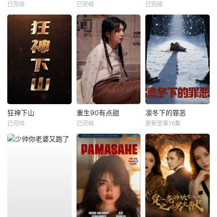
已完结
已完结
已完结
狂神下山
重生90有点甜
凛冬下的罪恶
已完结
已完结
更新至第16集