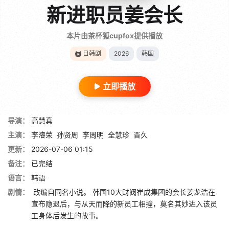
新进职员姜会长
本片由茶杯狐cupfox提供播放
日韩剧
2026
韩国
立即播放
导演：
高慧真
主演：
李濬荣
孙贤周
李周明
全慧珍
晋久
更新：
2026-07-06 01:15
备注：
已完结
语言：
韩语
剧情：
改编自同名小说。 韩国10大财阀崔成集团的会长姜龙浩在
宣布隐退后，与从天而降的新员工相撞，莫名其妙进入该员
工身体后发生的故事。