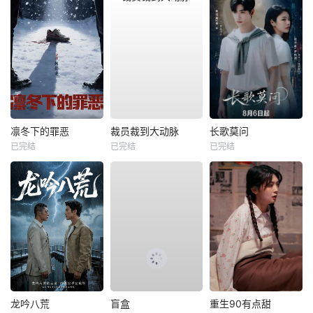
凛冬下的罪恶
裁员裁到大动脉
长歌莫问
已完结
已完结
已完结
龙吟八荒
盲盒
重生90有点甜