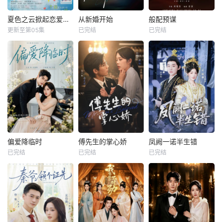
夏色之云掀起恋爱与风暴
从新婚开始
般配预谋
更新至第05集
已完结
已完结
偏爱降临时
傅先生的掌心娇
凤阙一诺半生错
已完结
已完结
已完结