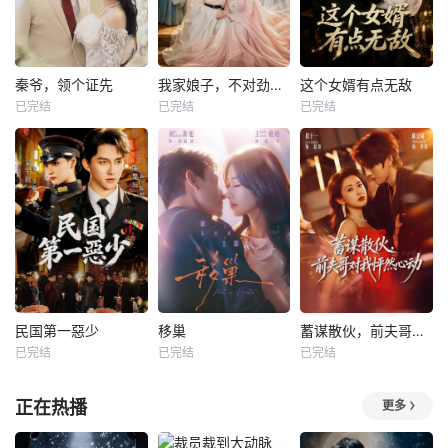
秦爷，领个证先
我家娘子，不对劲第四季
这个女婿有点无敌
已完结
已完结
已完结
民国第一惡少
移巢
蓄谋散伙，前夫哥对我怦然心动
已完结
已完结
已完结
正在热播
更多