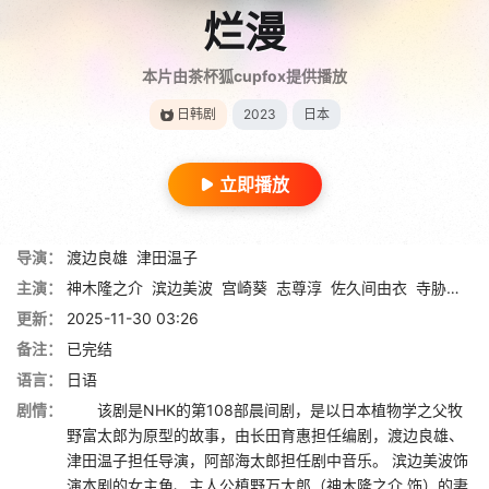
烂漫
本片由茶杯狐cupfox提供播放
日韩剧
2023
日本
立即播放
导演：
渡边良雄
津田温子
主演：
神木隆之介
滨边美波
宫崎葵
志尊淳
佐久间由衣
寺胁康文
更新：
2025-11-30 03:26
备注：
已完结
语言：
日语
剧情：
该剧是NHK的第108部晨间剧，是以日本植物学之父牧
野富太郎为原型的故事，由长田育惠担任编剧，渡边良雄、
津田温子担任导演，阿部海太郎担任剧中音乐。 滨边美波饰
演本剧的女主角、主人公槙野万太郎（神木隆之介 饰）的妻