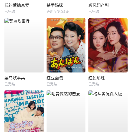
我的荒糖恋爱
杀手妈咪
顺风妇产科
已完结
更新至第04集
已完结
菜鸟炊事兵
红豆面包
红色珍珠
已完结
已完结
已完结