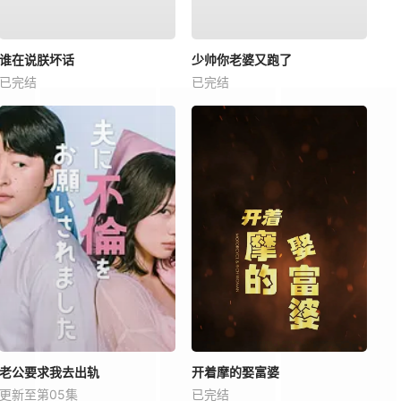
谁在说朕坏话
少帅你老婆又跑了
已完结
已完结
老公要求我去出轨
开着摩的娶富婆
更新至第05集
已完结