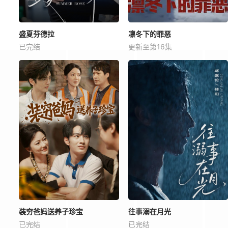
盛夏芬德拉
凛冬下的罪恶
已完结
更新至第16集
装穷爸妈送养子珍宝
往事溺在月光
已完结
已完结