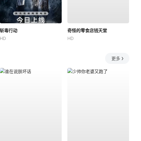
斩毒行动
奇怪的零食店钱天堂
HD
HD
更多