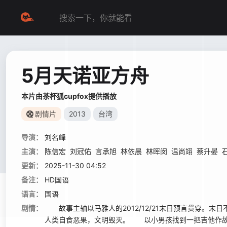
5月天诺亚方舟
本片由茶杯狐cupfox提供播放
剧情片
2013
台湾
导演：
刘名峰
主演：
陈信宏
刘冠佑
言承旭
林依晨
林晖闵
温尚翊
蔡升晏
更新：
2025-11-30 04:52
备注：
HD国语
语言：
国语
剧情：
故事主轴以马雅人的2012/12/21末日预言贯穿。
人类自食恶果，文明毁灭。 以小男孩找到一把吉他作故事