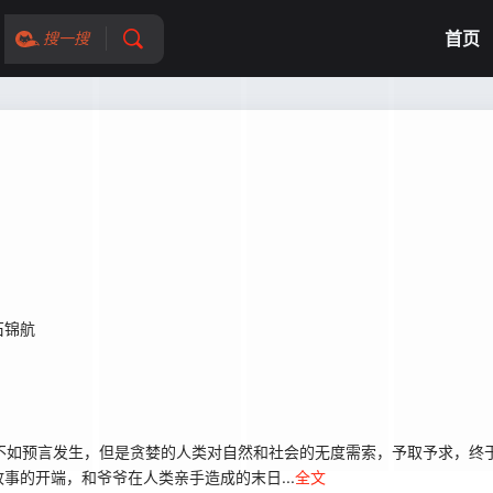
首页
搜一搜
石锦航
末日不如预言发生，但是贪婪的人类对自然和社会的无度需索，予取予求，终
的开端，和爷爷在人类亲手造成的末日...
全文