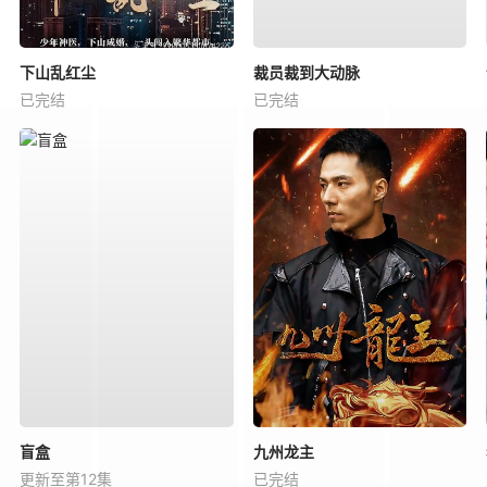
下山乱红尘
裁员裁到大动脉
已完结
已完结
盲盒
九州龙主
更新至第12集
已完结