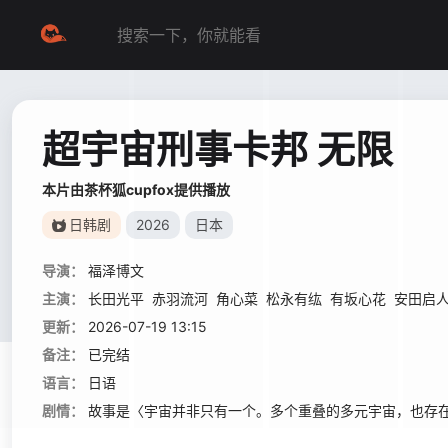
超宇宙刑事卡邦 无限
本片由茶杯狐cupfox提供播放
日韩剧
2026
日本
导演：
福泽博文
主演：
长田光平
赤羽流河
角心菜
松永有纮
有坂心花
安田启
更新：
2026-07-19 13:15
备注：
已完结
语言：
日语
剧情：
故事是〈宇宙并非只有一个。多个重叠的多元宇宙，也存在