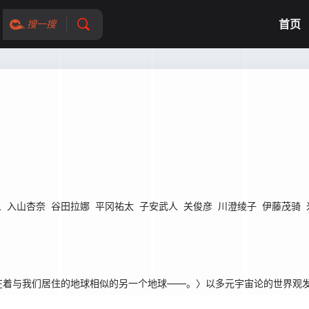
首页
搜一搜
人
入山杏奈
谷田拉娜
平冈祐太
子安武人
关俊彦
川澄绫子
伊藤茂骑
着与我们居住的地球相似的另一个地球――。〉以多元宇宙论的世界观发展故