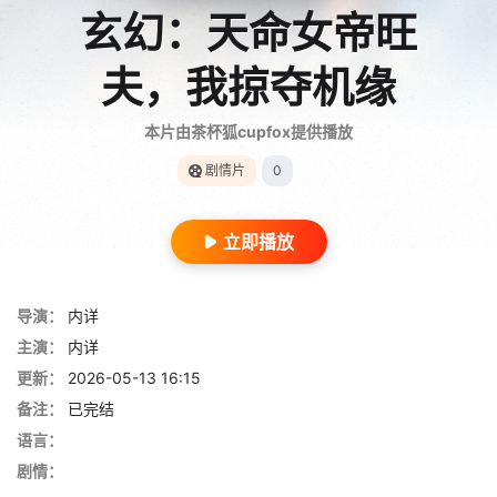
玄幻：天命女帝旺
夫，我掠夺机缘
本片由茶杯狐cupfox提供播放
剧情片
0
立即播放
导演：
内详
主演：
内详
更新：
2026-05-13 16:15
备注：
已完结
语言：
剧情：