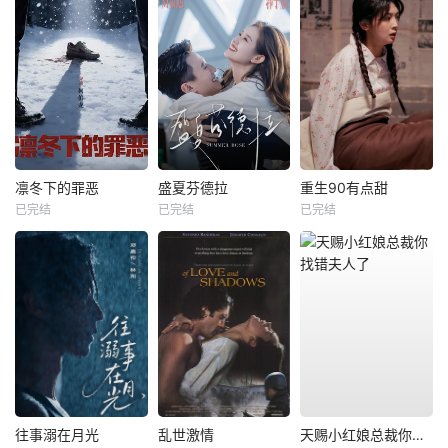
凛冬下的罪恶
盛夏芬德拉
重生90有点甜
已完结
已完结
已完结
往事溺在月光
乱世激情
天赐小红娘总裁你找错夫人了