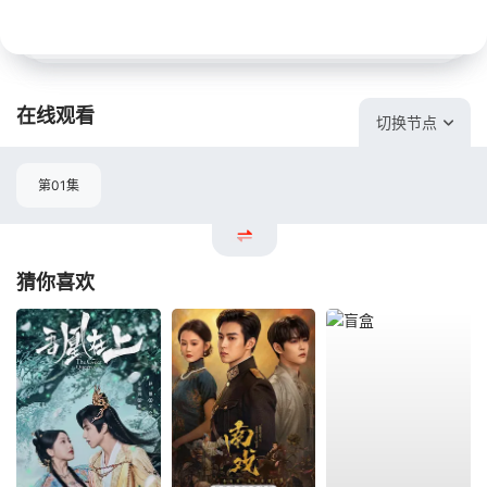
在线观看
切换节点
第01集
猜你喜欢