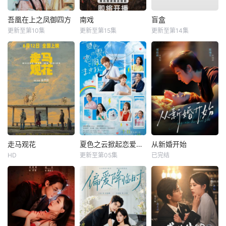
吾凰在上之凤御四方
南戏
盲盒
更新至第10集
更新至第15集
更新至第14集
走马观花
夏色之云掀起恋爱与风暴
从新婚开始
HD
更新至第05集
已完结