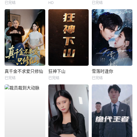
已完结
HD
已完结
真千金不求爱只修仙
狂神下山
雪落时逢你
已完结
已完结
已完结