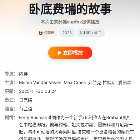
卧底费瑞的故事
本片由茶杯狐cupfox提供播放
欧美剧
2023
比利时 / 荷兰
立即播放
导演：
内详
主演：
Moora Vander Veken
Max Croes
弗兰克·拉默斯
爱丽丝·夏普
更新：
2025-11-30 03:24
备注：
已完结
语言：
荷兰语
剧情：
Ferry Bouman试图作为一个新手xtc制作人在Brabant黑社
会中站稳脚跟。他与约翰、姐夫拉尔斯、雷姆科和丹尼斯一
起，与不可动摇的大毒枭阿里·塔克和一个臭名昭著的摩托车
俱乐部战斗，赢得了他在高层的地位。但只有当他的爱人丹