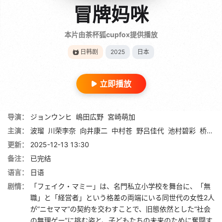
冒牌妈咪
本片由茶杯狐cupfox提供播放
日韩剧
2025
日本
立即播放
导演：
ジョンウンヒ
嶋田広野
宮崎萌加
主演：
波瑠
川荣李奈
向井康二
中村苍
野吕佳代
池村碧彩
桥本爱实
更新：
2025-12-13 13:30
备注：
已完结
语言：
日语
剧情：
「フェイク・マミー」は、名門私立小学校を舞台に、「無
職」と「経営者」という格差の両端にいる同世代の女性2人
が“ニセママ”の契約を交わすことで、旧態依然とした“社会
の無理ゲー”に挑む姿と、子どもたちの未来のために奮闘す