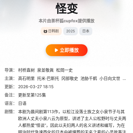
怪变
本片由茶杯狐cupfox提供播放
日韩剧
2025
日本
立即播放
导演：
村桥直树
泉並敬眞
松岡一史
主演：
高石明里
托米·巴斯托
冈部敬史
池胁千鹤
小日向文世
宽一
更新：
2026-03-27 18:15
备注：
更新至第125集
语言：
日语
剧情：
本剧为晨间剧第113作，以松江没落士族之女小泉节子与其
欧洲人丈夫小泉八云为原型，讲述了主人公松野时与丈夫两
人都热爱“怪谈”，因此以夫妇两人的名义讲述和编写，为在
明治时代急速西化的日本中被埋葬的无名之辈的心灵故事注